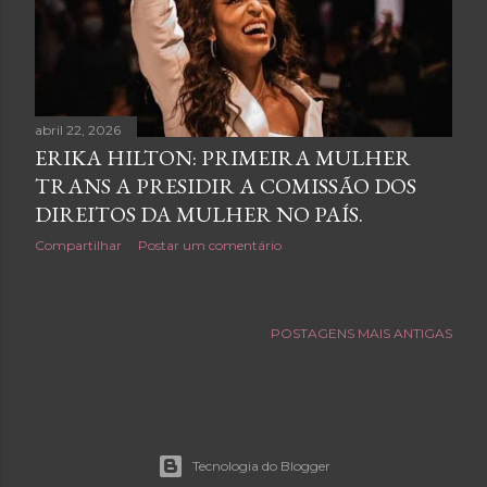
e
n
s
abril 22, 2026
ERIKA HILTON: PRIMEIRA MULHER
TRANS A PRESIDIR A COMISSÃO DOS
DIREITOS DA MULHER NO PAÍS.
Compartilhar
Postar um comentário
POSTAGENS MAIS ANTIGAS
Tecnologia do Blogger