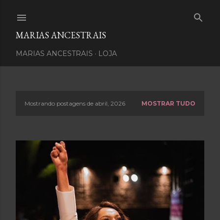
Pular para o conteúdo principal
MARIAS ANCESTRAIS
MARIAS ANCESTRAIS
LOJA
Mostrando postagens de abril, 2026
MOSTRAR TUDO
P
o
s
t
a
g