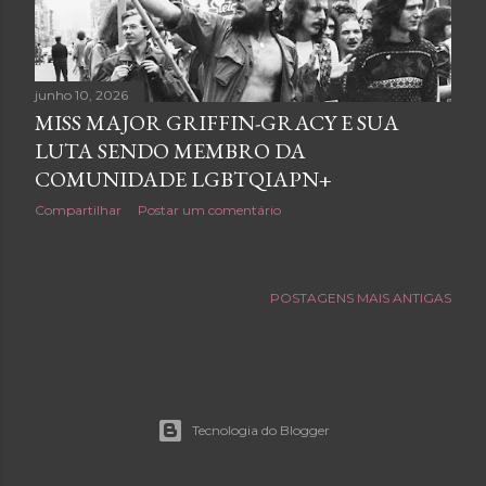
e
n
s
junho 10, 2026
MISS MAJOR GRIFFIN-GRACY E SUA
LUTA SENDO MEMBRO DA
COMUNIDADE LGBTQIAPN+
Compartilhar
Postar um comentário
POSTAGENS MAIS ANTIGAS
Tecnologia do Blogger