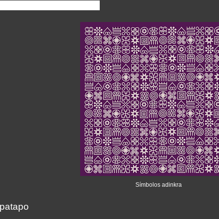
lores culturais do povo Akan.
Símbolos adinkra
patapo